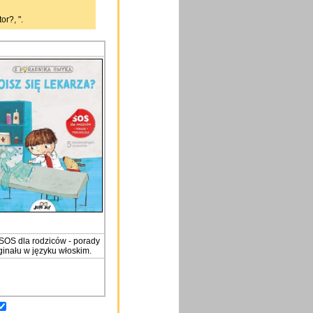
or?, ".
: SOS dla rodziców - porady
inału w języku włoskim.