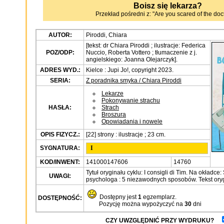
Boisz się lekarza?
Przekład pośredni z: "Are you scared of the doct
AUTOR:
Piroddi, Chiara
[tekst: dr Chiara Piroddi ; ilustracje: Federica
POZ/ODP:
Nuccio, Roberta Vottero ; tłumaczenie z j.
angielskiego: Joanna Olejarczyk].
ADRES WYD.:
Kielce : Jupi Jo!, copyright 2023.
SERIA:
Z poradnika smyka / Chiara Piroddi
Lekarze
Pokonywanie strachu
HASŁA:
Strach
Broszura
Opowiadania i nowele
OPIS FIZYCZ.:
[22] strony : ilustracje ; 23 cm.
SYGNATURA:
I
KOD/INWENT:
141000147606
14760
Tytuł oryginału cyklu: I consigli di Tim. Na okładce
UWAGI:
psychologa : 5 niezawodnych sposobów. Tekst oryg
Dostępny jest
1
egzemplarz.
DOSTĘPNOŚĆ:
Pozycję można wypożyczyć na
30
dni
CZY UWZGLĘDNIĆ PRZY WYDRUKU?