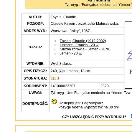
Tyt. oryg.: "Française médecin au Yémen "
AUTOR:
Fayein, Claudie
POZ/ODP:
Claudie Fayein ; przeł. Julia Matuszewska.
ADRES WYD.:
Warszawa : "Iskry", 1967.
Fayein, Claudie (1912-2002)
Lekarze - Francja - 20 w.
HASŁA:
Służba zdrowia - Jemen - 20 w.
Jemen - 20 w.
WYDANIE:
Wyd. 3 skróc.
OPIS FIZYCZ.:
240, [4] s. : mapa ; 18 cm.
SYGNATURA:
821-3
KOD/INWENT:
141000023207
2320
UWAGI:
Tyt. oryg.: Une Française médecin au Yémen. Tzw. 
Dostępny jest
1
egzemplarz.
DOSTĘPNOŚĆ:
Pozycję można wypożyczyć na
30
dni
CZY UWZGLĘDNIĆ PRZY WYDRUKU?