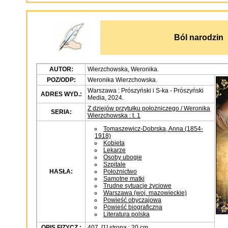
Ból narodzin
AUTOR:
Wierzchowska, Weronika.
POZ/ODP:
Weronika Wierzchowska.
Warszawa : Prószyński i S-ka - Prószyński
ADRES WYD.:
Media, 2024.
Z dziejów przytułku położniczego / Weronika
SERIA:
Wierzchowska : t. 1
Tomaszewicz-Dobrska, Anna (1854-
1918)
Kobieta
Lekarze
Osoby ubogie
Szpitale
HASŁA:
Położnictwo
Samotne matki
Trudne sytuacje życiowe
Warszawa (woj. mazowieckie)
Powieść obyczajowa
Powieść biograficzna
Literatura polska
OPIS FIZYCZ.:
407, [1] strona ; 20 cm.