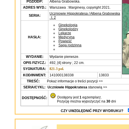
POZ/ODP:
Ałbena Grabowska.
ADRES WYD.:
Warszawa : Marginesy, copyright 2021.
Uczniowie Hippokratesa / Ałbena Grabowska
SERIA:
: t. 2
Ginekologia
Ginekolodzy
Lekarze
HASŁA:
Medycyna
Powieść
Saga rodzinna
WYDANIE:
Wydanie pierwsze.
OPIS FIZYCZ.:
492, [4] strony ; 22 cm.
SYGNATURA:
821-3 pol.
KOD/INWENT:
141000138338
13833
TREŚĆ:
Pokaż informacje o treści pozycji >>
SERIA/CYKL:
Uczniowie Hippokratesa
stanowią >>
Dostępny jest
1
egzemplarz.
DOSTĘPNOŚĆ:
Pozycję można wypożyczyć na
30
dni
CZY UWZGLĘDNIĆ PRZY WYDRUKU?