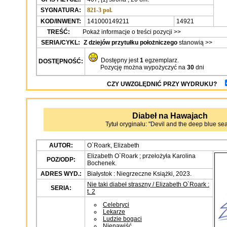
SYGNATURA:
821-3 pol.
KOD/INWENT:
141000149211
14921
TREŚĆ:
Pokaż informacje o treści pozycji >>
SERIA/CYKL:
Z dziejów przytułku położniczego
stanowią >>
Dostępny jest
1
egzemplarz.
DOSTĘPNOŚĆ:
Pozycję można wypożyczyć na
30
dni
CZY UWZGLĘDNIĆ PRZY WYDRUKU?
Diabeł na Hawajach
Tytuł oryginału: "Devil and the deep blue sea,
AUTOR:
O`Roark, Elizabeth
Elizabeth O`Roark ; przełożyła Karolina
POZ/ODP:
Bochenek.
ADRES WYD.:
Białystok : Niegrzeczne Książki, 2023.
Nie taki diabeł straszny / Elizabeth O`Roark :
SERIA:
t. 2
Celebryci
Lekarze
Ludzie bogaci
Nienawiść