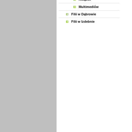
Multimediów
Filii w Dąbrowie
Filii w Izdebnie