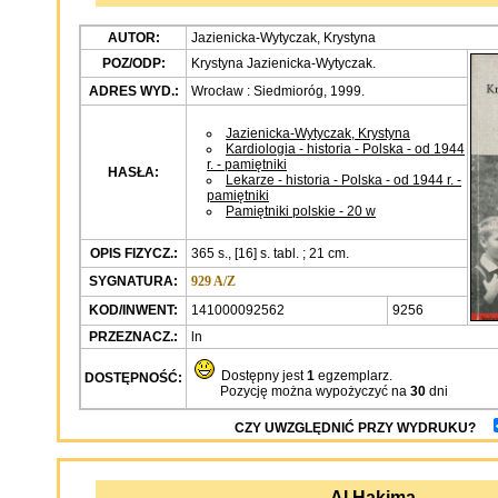
AUTOR:
Jazienicka-Wytyczak, Krystyna
POZ/ODP:
Krystyna Jazienicka-Wytyczak.
ADRES WYD.:
Wrocław : Siedmioróg, 1999.
Jazienicka-Wytyczak, Krystyna
Kardiologia - historia - Polska - od 1944
r. - pamiętniki
HASŁA:
Lekarze - historia - Polska - od 1944 r. -
pamiętniki
Pamiętniki polskie - 20 w
OPIS FIZYCZ.:
365 s., [16] s. tabl. ; 21 cm.
SYGNATURA:
929 A/Z
KOD/INWENT:
141000092562
9256
PRZEZNACZ.:
ln
Dostępny jest
1
egzemplarz.
DOSTĘPNOŚĆ:
Pozycję można wypożyczyć na
30
dni
CZY UWZGLĘDNIĆ PRZY WYDRUKU?
Al Hakima