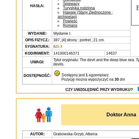
Śpiewacy
HASŁA:
Turystyka rodzinna
Hawaje (Stany Zjednoczone ;
archipelag)
Powieść
Romans
WYDANIE:
Wydanie I.
OPIS FIZYCZ.:
387, [4] strony : portret ; 21 cm.
SYGNATURA:
821-3
KOD/INWENT:
141000146371
14637
Tytuł oryginału: The devil and the deep blue sea. Ty
UWAGI:
devils.
Dostępny jest
1
egzemplarz.
DOSTĘPNOŚĆ:
Pozycję można wypożyczyć na
30
dni
CZY UWZGLĘDNIĆ PRZY WYDRUKU?
Doktor Anna
AUTOR:
Grabowska-Grzyb, Ałbena