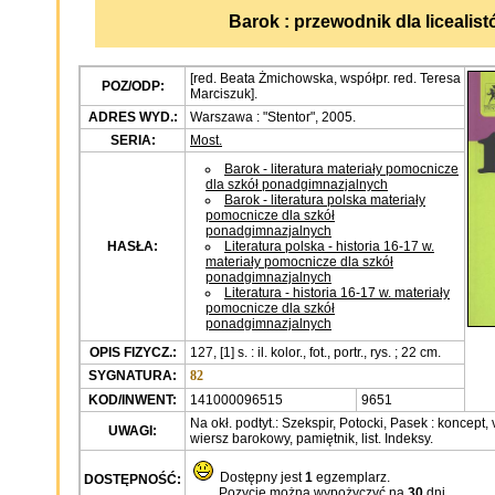
Barok : przewodnik dla licealis
[red. Beata Żmichowska, współpr. red. Teresa
POZ/ODP:
Marciszuk].
ADRES WYD.:
Warszawa : "Stentor", 2005.
SERIA:
Most.
Barok - literatura materiały pomocnicze
dla szkół ponadgimnazjalnych
Barok - literatura polska materiały
pomocnicze dla szkół
ponadgimnazjalnych
HASŁA:
Literatura polska - historia 16-17 w.
materiały pomocnicze dla szkół
ponadgimnazjalnych
Literatura - historia 16-17 w. materiały
pomocnicze dla szkół
ponadgimnazjalnych
OPIS FIZYCZ.:
127, [1] s. : il. kolor., fot., portr., rys. ; 22 cm.
SYGNATURA:
82
KOD/INWENT:
141000096515
9651
Na okł. podtyt.: Szekspir, Potocki, Pasek : koncept, 
UWAGI:
wiersz barokowy, pamiętnik, list. Indeksy.
Dostępny jest
1
egzemplarz.
DOSTĘPNOŚĆ:
Pozycję można wypożyczyć na
30
dni