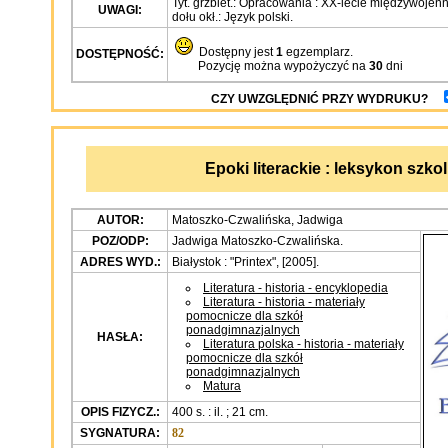
Tyt. grzbiet.: Opracowania : XX-lecie międzywojen
UWAGI:
dołu okł.: Język polski.
Dostępny jest
1
egzemplarz.
DOSTĘPNOŚĆ:
Pozycję można wypożyczyć na
30
dni
CZY UWZGLĘDNIĆ PRZY WYDRUKU?
Epoki literackie : leksykon szko
AUTOR:
Matoszko-Czwalińska, Jadwiga
POZ/ODP:
Jadwiga Matoszko-Czwalińska.
ADRES WYD.:
Białystok : "Printex", [2005].
Literatura - historia - encyklopedia
Literatura - historia - materiały
pomocnicze dla szkół
ponadgimnazjalnych
HASŁA:
Literatura polska - historia - materiały
pomocnicze dla szkół
ponadgimnazjalnych
Matura
OPIS FIZYCZ.:
400 s. : il. ; 21 cm.
SYGNATURA:
82