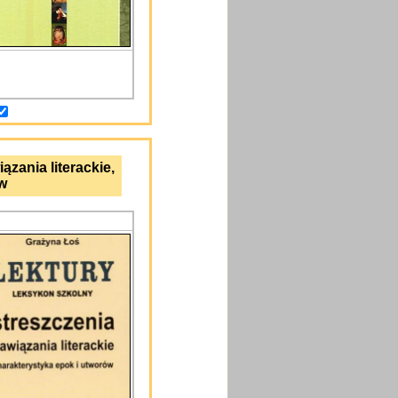
ązania literackie,
w