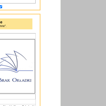
ne
nne".