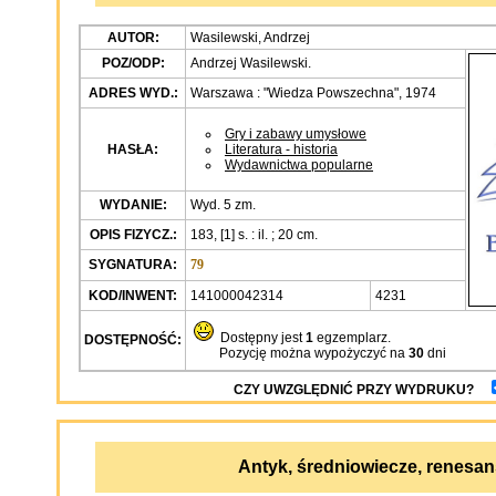
AUTOR:
Wasilewski, Andrzej
POZ/ODP:
Andrzej Wasilewski.
ADRES WYD.:
Warszawa : "Wiedza Powszechna", 1974
Gry i zabawy umysłowe
HASŁA:
Literatura - historia
Wydawnictwa popularne
WYDANIE:
Wyd. 5 zm.
OPIS FIZYCZ.:
183, [1] s. : il. ; 20 cm.
SYGNATURA:
79
KOD/INWENT:
141000042314
4231
Dostępny jest
1
egzemplarz.
DOSTĘPNOŚĆ:
Pozycję można wypożyczyć na
30
dni
CZY UWZGLĘDNIĆ PRZY WYDRUKU?
Antyk, średniowiecze, renesan