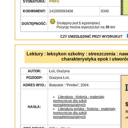
0/9(03)
SYGNATURA:
KOD/INWENT:
141000093408
9340
Dostępny jest
1
egzemplarz.
DOSTĘPNOŚĆ:
Pozycję można wypożyczyć na
30
dni
CZY UWZGLĘDNIĆ PRZY WYDRUKU?
Lektury : leksykon szkolny : streszczenia : nawi
charakterystyka epok i utworó
AUTOR:
Łoś, Grażyna
POZ/ODP:
Grażyna Łoś.
ADRES WYD.:
Białystok : "Printex", 2004.
Literatura - historia - materiały
pomocnicze dla szkół
ponadgimnazjalnych
HASŁA:
Literatura polska - historia - materiały
pomocnicze dla szkół
ponadgimnazjalnych