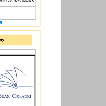
ne. Na okł.: Nowa Szkoła. U
lny