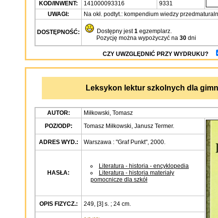
KOD/INWENT:
141000093316
9331
UWAGI:
Na okł. podtyt.: kompendium wiedzy przedmaturaln
Dostępny jest
1
egzemplarz.
DOSTĘPNOŚĆ:
Pozycję można wypożyczyć na
30
dni
CZY UWZGLĘDNIĆ PRZY WYDRUKU?
Leksykon lektur szkolnych dla gim
AUTOR:
Miłkowski, Tomasz
POZ/ODP:
Tomasz Miłkowski, Janusz Termer.
ADRES WYD.:
Warszawa : "Graf Punkt", 2000.
Literatura - historia - encyklopedia
HASŁA:
Literatura - historia materiały
pomocnicze dla szkół
OPIS FIZYCZ.:
249, [3] s. ; 24 cm.