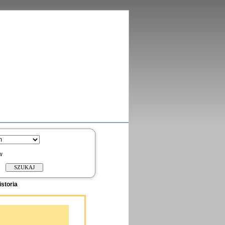
w
istoria