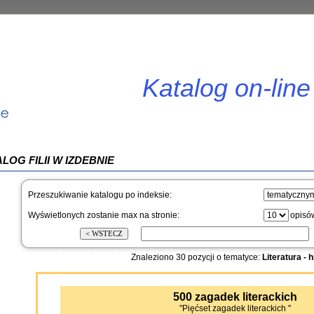
Katalog on-line
LOG FILII W IZDEBNIE
Przeszukiwanie katalogu po indeksie:
Wyświetlonych zostanie max na stronie:
opisó
Znaleziono 30 pozycji o tematyce:
Literatura - h
500 zagadek literackich
"Pięćset zagadek literackich "