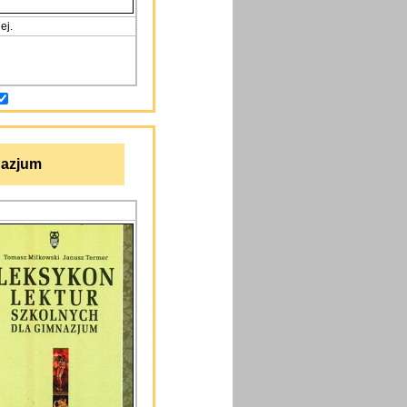
ej.
nazjum