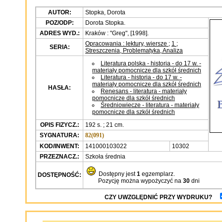
AUTOR:
Stopka, Dorota
POZ/ODP:
Dorota Stopka.
ADRES WYD.:
Kraków : "Greg", [1998].
Opracowania : lektury, wiersze
;
1
;
SERIA:
Streszczenia, Problematyka, Analiza
Literatura polska - historia - do 17 w. -
materiały pomocnicze dla szkół średnich
Literatura - historia - do 17 w. -
materiały pomocnicze dla szkół średnich
HASŁA:
Renesans - literatura - materiały
pomocnicze dla szkół średnich
Średniowiecze - literatura - materiały
pomocnicze dla szkół średnich
OPIS FIZYCZ.:
192 s. ; 21 cm.
SYGNATURA:
82(091)
KOD/INWENT:
141000103022
10302
PRZEZNACZ.:
Szkoła średnia
Dostępny jest
1
egzemplarz.
DOSTĘPNOŚĆ:
Pozycję można wypożyczyć na
30
dni
CZY UWZGLĘDNIĆ PRZY WYDRUKU?