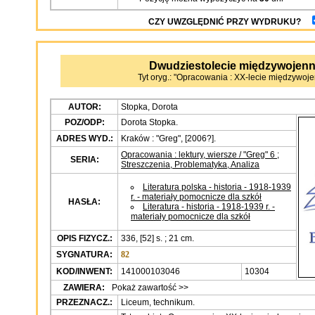
CZY UWZGLĘDNIĆ PRZY WYDRUKU?
Dwudziestolecie międzywojen
Tyt oryg.: "Opracowania : XX-lecie międzywoje
AUTOR:
Stopka, Dorota
POZ/ODP:
Dorota Stopka.
ADRES WYD.:
Kraków : "Greg", [2006?].
Opracowania : lektury, wiersze / "Greg" 6
;
SERIA:
Streszczenia, Problematyka, Analiza
Literatura polska - historia - 1918-1939
r. - materiały pomocnicze dla szkół
HASŁA:
Literatura - historia - 1918-1939 r. -
materiały pomocnicze dla szkół
OPIS FIZYCZ.:
336, [52] s. ; 21 cm.
SYGNATURA:
82
KOD/INWENT:
141000103046
10304
ZAWIERA:
Pokaż zawartość >>
PRZEZNACZ.:
Liceum, technikum.