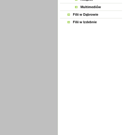
Multimediów
Filii w Dąbrowie
Filii w Izdebnie