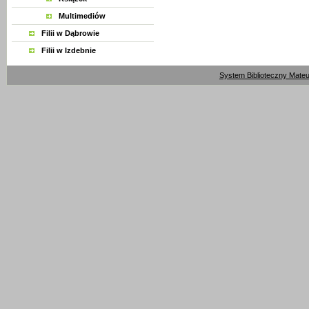
Multimediów
Filii w Dąbrowie
Filii w Izdebnie
System Biblioteczny Mate